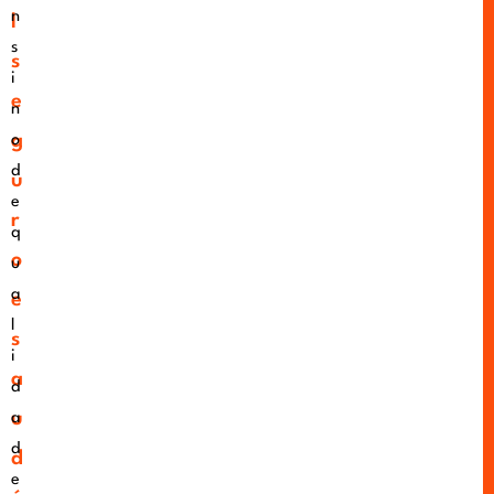
n
l
s
s
i
e
n
g
o
d
u
e
r
q
o
u
a
e
l
s
i
a
d
u
a
d
d
e