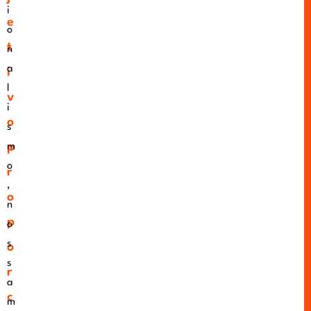
i
e
o
t
n
a
i
l
v
i
o
s
p
m
o
r
,
o
n
p
o
s
o
s
r
a
c
m