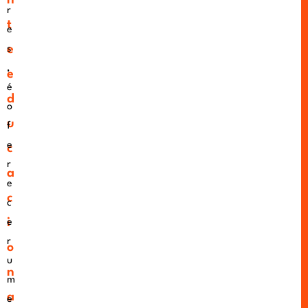
r
t
e
e
s
,
e
é
d
o
u
f
e
c
r
a
e
c
c
i
e
r
o
u
n
m
a
e