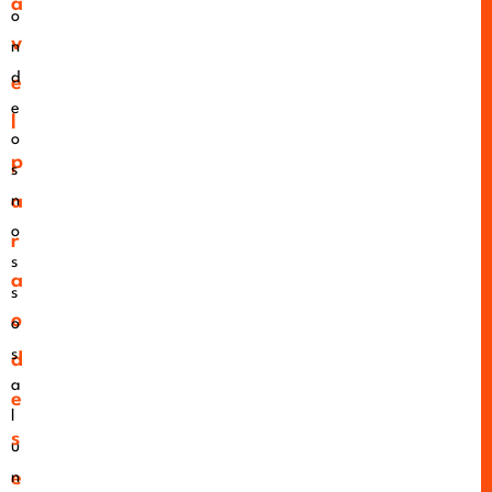
á
o
v
n
d
e
e
l
o
p
s
a
n
o
r
s
a
s
o
o
s
d
a
e
l
s
u
e
n