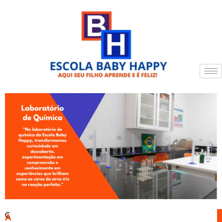
Ensino Infantil Zona Sul, Cidade Ipava
C
A
Escola Zona Sul, Cidade Ipava
Colégio Zona Sul, Cidade Ipava
Berçário Zona Sul, Cidade Ipava