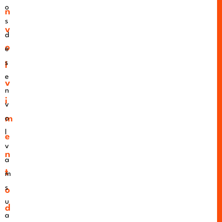
o
n
s
v
d
o
e
s
l
e
v
n
i
v
m
o
l
e
v
n
a
t
m
s
o
u
d
a