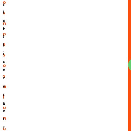
o
s
s
h
a
n
b
o
i
s
l
i
s
d
o
a
s
d
a
e
s
l
g
u
e
n
r
a
o